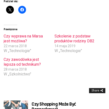
Podziel się:
Powiązane
Czy wyprawa na Marsa
Szkolenie z podstaw
jest możliwa?
produktów rodziny DB2
22 marca 2018
14 maja 2019
W „Technologie"
W „Technologie"
Czy zawodówka jest
lepsza od technikum?
28 marca 2018
W „Szkolnictwo"
Share
Czy Shopping Może Być