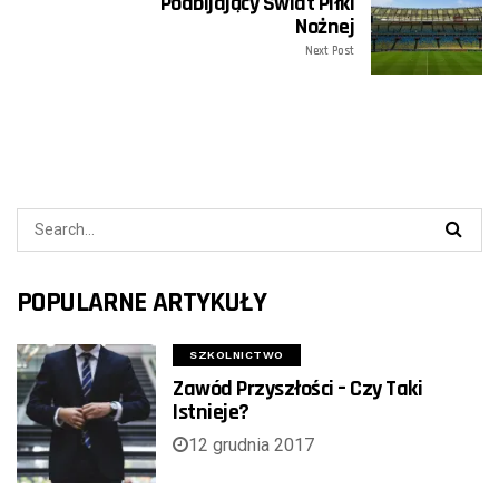
Podbijający Świat Piłki
Nożnej
Next Post
POPULARNE ARTYKUŁY
SZKOLNICTWO
Zawód Przyszłości – Czy Taki
Istnieje?
12 grudnia 2017