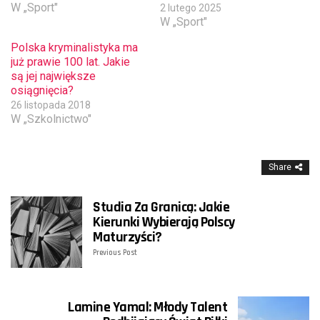
W „Sport"
2 lutego 2025
W „Sport"
Polska kryminalistyka ma
już prawie 100 lat. Jakie
są jej największe
osiągnięcia?
26 listopada 2018
W „Szkolnictwo"
Share
Studia Za Granicą: Jakie
Kierunki Wybierają Polscy
Maturzyści?
Previous Post
Lamine Yamal: Młody Talent