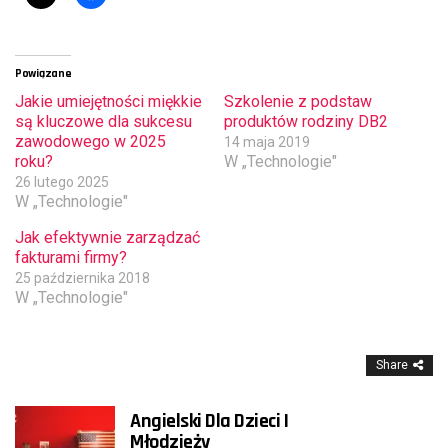
Powiązane
Jakie umiejętności miękkie
Szkolenie z podstaw
są kluczowe dla sukcesu
produktów rodziny DB2
zawodowego w 2025
14 maja 2019
roku?
W „Technologie"
26 lutego 2025
W „Technologie"
Jak efektywnie zarządzać
fakturami firmy?
25 października 2018
W „Technologie"
Share
Angielski Dla Dzieci I
Młodzieży