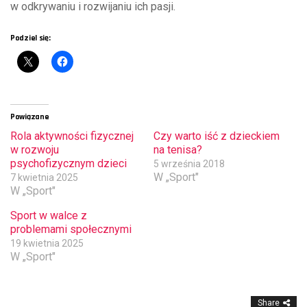
w odkrywaniu i rozwijaniu ich pasji.
Podziel się:
Powiązane
Rola aktywności fizycznej
Czy warto iść z dzieckiem
w rozwoju
na tenisa?
psychofizycznym dzieci
5 września 2018
W „Sport"
7 kwietnia 2025
W „Sport"
Sport w walce z
problemami społecznymi
19 kwietnia 2025
W „Sport"
Share