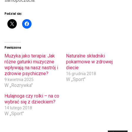
samopoczucia.
Podziel się:
Powiązane
Muzyka jako terapia: Jak
Naturalne składniki
różne gatunki muzyczne
pokarmowe w zdrowej
wpływają na nasz nastrój i
diecie
zdrowie psychiczne?
16 grudnia 2018
W „Sport"
9 kwietnia 2025
W „Rozrywka"
Hulajnoga czy rolki – na co
wybrać się z dzieckiem?
14 lutego 2018
W „Sport"