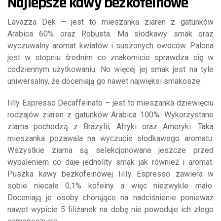
Najlepsze kawy bezkofeinowe
Lavazza Dek – jest to mieszanka ziaren z gatunków
Arabica 60% oraz Robusta. Ma słodkawy smak oraz
wyczuwalny aromat kwiatów i suszonych owoców. Palona
jest w stopniu średnim co znakomicie sprawdza się w
codziennym użytkowaniu. No więcej jej smak jest na tyle
uniwersalny, że doceniają go nawet najwięksi smakosze.
Iilly Espresso Decaffeinato – jest to mieszanka dziewięciu
rodzajów ziaren z gatunków Arabica 100%. Wykorzystane
ziarna pochodzą z Brazylii, Afryki oraz Ameryki. Taka
mieszanka pozawala na wyczucie słodkawego aromatu.
Wszystkie ziarna są selekcjonowane jeszcze przed
wypaleniem co daje jednolity smak jak również i aromat.
Puszka kawy bezkofeinowej IiIIy Espresso zawiera w
sobie niecałe 0,1% kofeiny a więc niezwykle mało.
Doceniają je osoby chorujące na nadciśnienie ponieważ
nawet wypicie 5 filiżanek na dobę nie powoduje ich złego